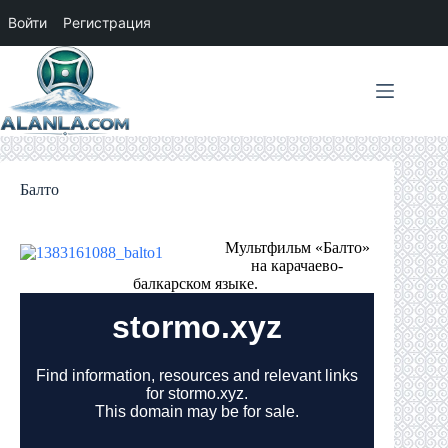
Войти
Регистрация
Перейти
к
сути
Балто
Мультфильм «Балто»
на карачаево-
балкарском языке.