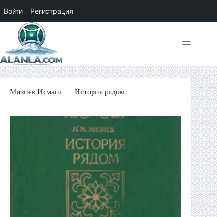
Войти
Регистрация
Перейти
к
сути
Мизиев Исмаил — История рядом